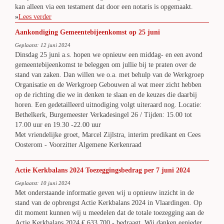
kan alleen via een testament dat door een notaris is opgemaakt.
»
Lees verder
Aankondiging Gemeentebijeenkomst op 25 juni
Geplaatst: 12 juni 2024
Dinsdag 25 juni a.s. hopen we opnieuw een middag- en een avond
gemeentebijeenkomst te beleggen om jullie bij te praten over de
stand van zaken. Dan willen we o.a. met behulp van de Werkgroep
Organisatie en de Werkgroep Gebouwen al wat meer zicht hebben
op de richting die we in denken te slaan en de keuzes die daarbij
horen. Een gedetailleerd uitnodiging volgt uiteraard nog. Locatie:
Bethelkerk, Burgemeester Verkadesingel 26 / Tijden: 15.00 tot
17.00 uur en 19.30 -22.00 uur
Met vriendelijke groet, Marcel Zijlstra, interim predikant en Cees
Oosterom - Voorzitter Algemene Kerkenraad
Actie Kerkbalans 2024 Toezeggingsbedrag per 7 juni 2024
Geplaatst: 10 juni 2024
Met onderstaande informatie geven wij u opnieuw inzicht in de
stand van de opbrengst Actie Kerkbalans 2024 in Vlaardingen. Op
dit moment kunnen wij u meedelen dat de totale toezegging aan de
Actie Kerkbalans 2024 € 633.700,- bedraagt. Wij danken eenieder