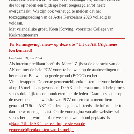
die tot op heden een bijdrage heeft toegezegd en/of heeft
overgemaakt. Wij zijn ook verheugd te melden dat het
toezeggingsbedrag van de Actie Kerkbalans 2023 volledig is
voldaan.
Met vriendelijke groet, Koen Korving, voorzitter College van
Kerkrentmeesters
Ter kennisgeving: nieuw op deze site "Uit de AK (Algemene
Kerkenraad)"
Geplaatst: 10 juni 2024
Als interim predikant heeft ds. Marcel Zijlstra de opdracht van de
AK om met de hele PGV voort te bouwen op de aanbevelingen uit
het rapport Bouwen op goede grond (BOGG) en het
Visitatierapport. De eerste gemeentebijeenkomsten hiervoor hebben
al op 15 mei plaats gevonden. De AK hecht eraan om dit hele proces
steeds duidelijk te communiceren met de leden. Daarom staat er op
de overkoepelende website van PGV nu een extra menu-item
genaamd "Uit de AK". Op deze pagina zal steeds alle informatie-tot-
dan-toe worden geplaatst. Op de voorpagina van alle websites zal
steeds bericht worden of er weer nieuwe inhoud geplaatst is.
»
Naar "Uit de AK" met een impressie van de
gemeentebijeenkomsten van 15 mei jl.