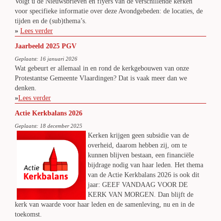
Volgt u de Nieuwsbrieven en flyers van de verschillende kerken
voor specifieke informatie over deze Avondgebeden: de locaties, de
tijden en de (sub)thema’s.
»
Lees verder
Jaarbeeld 2025 PGV
Geplaatst: 16 januari 2026
Wat gebeurt er allemaal in en rond de kerkgebouwen van onze
Protestantse Gemeente Vlaardingen? Dat is vaak meer dan we
denken.
»
Lees verder
Actie Kerkbalans 2026
Geplaatst: 18 december 2025
Kerken krijgen geen subsidie van de
overheid, daarom hebben zij, om te
kunnen blijven bestaan, een financiële
bijdrage nodig van haar leden. Het thema
van de Actie Kerkbalans 2026 is ook dit
jaar: GEEF VANDAAG VOOR DE
KERK VAN MORGEN. Dan blijft de
kerk van waarde voor haar leden en de samenleving, nu en in de
toekomst.