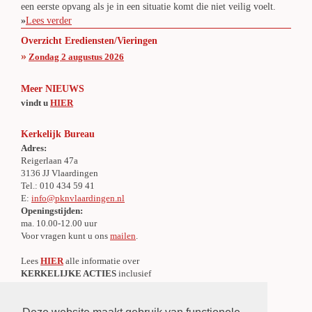
een eerste opvang als je in een situatie komt die niet veilig voelt.
»
Lees verder
Overzicht Erediensten/Vieringen
»
Zondag 2 augustus 2026
Meer NIEUWS
vindt u
HIER
Kerkelijk Bureau
Adres:
Reigerlaan 47a
3136 JJ Vlaardingen
Tel.: 010 434 59 41
E:
info@pknvlaardingen.nl
Openingstijden:
ma. 10.00-12.00 uur
Voor vragen kunt u ons
mailen
.
Lees
HIER
alle informatie over
KERKELIJKE ACTIES
inclusief
alle IBAN-nummers