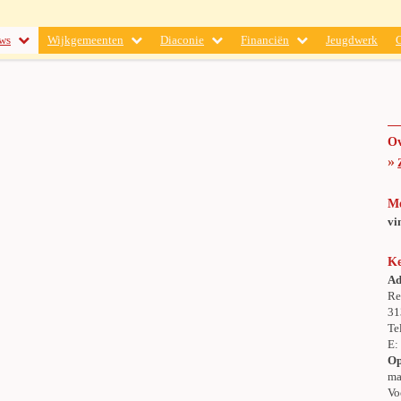
ws
Wijkgemeenten
Diaconie
Financiën
Jeugdwerk
Ov
»
M
vi
Ke
Ad
Re
31
Te
E
Op
ma
Vo