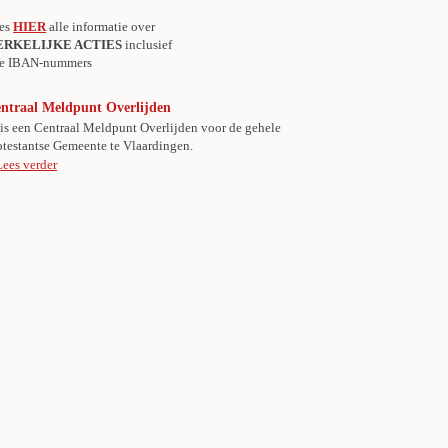
es
HIER
alle informatie over
ERKELIJKE ACTIES
inclusief
le IBAN-nummers
ntraal Meldpunt Overlijden
 is een Centraal Meldpunt Overlijden voor de gehele
otestantse Gemeente te Vlaardingen.
Lees verder