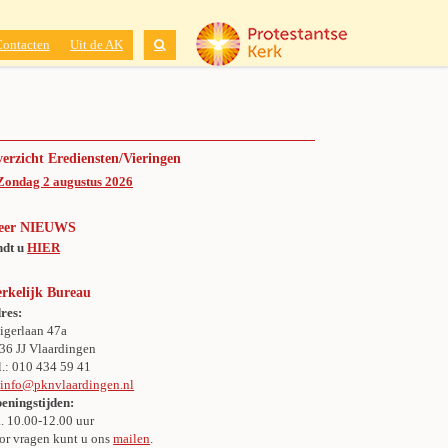
Contacten
Uit de AK
erzicht Erediensten/Vieringen
Zondag 2 augustus 2026
eer NIEUWS
ndt u
HIER
rkelijk Bureau
res:
igerlaan 47a
36 JJ Vlaardingen
l.: 010 434 59 41
:
info@pknvlaardingen.nl
eningstijden:
. 10.00-12.00 uur
or vragen kunt u ons
mailen
.