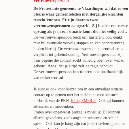
Vertrouwenspersoon
De Protestante gemeente te Vlaardingen wil dat er een
plek is waar gemeenteleden met dergelijke klachten
terecht kunnen. Er zijn daarom twee
vertrouwenspersonen aangesteld. Zij bieden een eerste
opvang als je in een situatie komt die niet veilig voelt.
De vertrouwenspersoon biedt een luisterend oor, denkt
mee bij eventuele vervolg stappen en kan ondersteuning
bieden hierbij. De vertrouwenspersoon is neutraal en is
verplicht tot geheimhouding. Vertrouwenspersonen zijn
naar degene die contact zoekt volledig open over wat er
gebeurt, d.w.z. dat je altijd zelf de regie behoudt.
De vertrouwenspersoon functioneert ook onafhankelijk
van de kerkenraad.
Je kunt er ook voor kiezen om in een onveilige situatie
contact op te nemen met het meldpunt voor seksueel
misbruik van de PKN,
info@SMPR.nl
. Ook zij kunnen
adviseren en meedenken.
Praten over ongewenst gedrag is moeilijk. Er kunnen
allerlei gevoelens, zoals angst en schaamte en schuld
spelen. Ook kun je bang zijn dat je niet serieus genomen