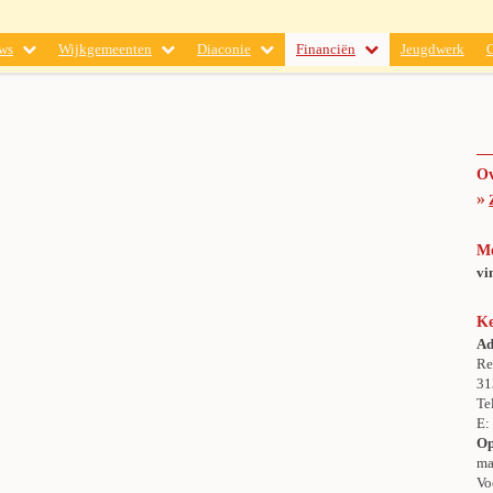
ws
Wijkgemeenten
Diaconie
Financiën
Jeugdwerk
Ov
»
M
vi
Ke
Ad
Re
31
Te
E
Op
ma
Vo