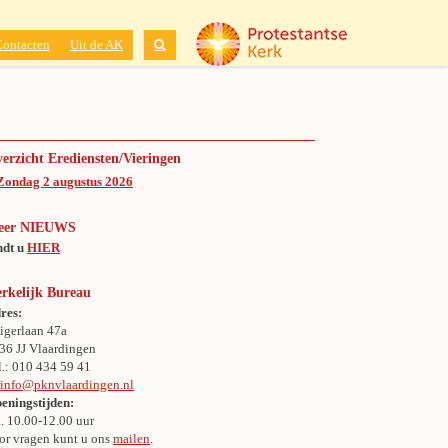
Contacten
Uit de AK
erzicht Erediensten/Vieringen
Zondag 2 augustus 2026
eer NIEUWS
ndt u
HIER
rkelijk Bureau
res:
igerlaan 47a
36 JJ Vlaardingen
l.: 010 434 59 41
:
info@pknvlaardingen.nl
eningstijden:
. 10.00-12.00 uur
or vragen kunt u ons
mailen
.