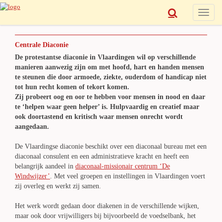
Toggle
naviga
Centrale Diaconie
De protestantse diaconie in Vlaardingen wil op verschillende
manieren aanwezig zijn om met hoofd, hart en handen mensen
te steunen die door armoede, ziekte, ouderdom of handicap niet
tot hun recht komen of tekort komen.
Zij probeert oog en oor te hebben voor mensen in nood en daar
te ‘helpen waar geen helper’ is. Hulpvaardig en creatief maar
ook doortastend en kritisch waar mensen onrecht wordt
aangedaan.
De Vlaardingse diaconie beschikt over een diaconaal bureau met een
diaconaal consulent en een administratieve kracht en heeft een
belangrijk aandeel in
diaconaal-missionair centrum ‘De
Windwijzer’
. Met veel groepen en instellingen in Vlaardingen voert
zij overleg en werkt zij samen.
Het werk wordt gedaan door diakenen in de verschillende wijken,
maar ook door vrijwilligers bij bijvoorbeeld de voedselbank, het