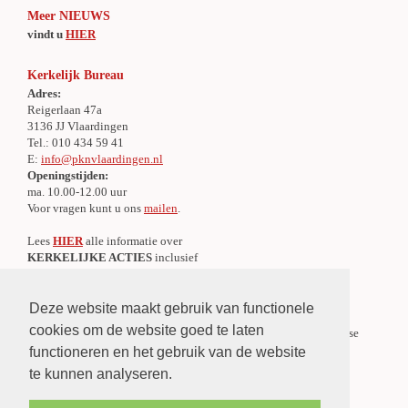
Meer NIEUWS
vindt u
HIER
Kerkelijk Bureau
Adres:
Reigerlaan 47a
3136 JJ Vlaardingen
Tel.: 010 434 59 41
E:
info@pknvlaardingen.nl
Openingstijden:
ma. 10.00-12.00 uur
Voor vragen kunt u ons
mailen
.
Lees
HIER
alle informatie over
KERKELIJKE ACTIES
inclusief
alle IBAN-nummers
Deze website maakt gebruik van functionele
Centraal Meldpunt Overlijden
cookies om de website goed te laten
Er is een Centraal Meldpunt Overlijden voor de gehele Protestantse
Gemeente te Vlaardingen.
functioneren en het gebruik van de website
»
Lees verder
te kunnen analyseren.