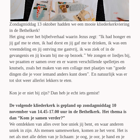
Zondagmiddag 13 oktober hadden we een mooie kliederkerkviering
in de Bethelkerk!
Het ging over het bijbelverhaal waarin Jezus zegt: “Ik had honger en
jij gaf me te eten, ik had dorst en jij gaf me te drinken, ik was een
vreemdeling en jij ontving me gastvrij, ik was ziek of in de
gevangenis en jij kwam bij me op bezoek.” We zongen er liedjes bij,
we praatten er samen over en er waren verschillende spelletjes en
knutsels, zoals het maken van een collage met plaatjes van “goede
dingen die je voor iemand anders kunt doen”. En natuurlijk was er
tot slot weer allerlei lekkers te eten.
Kon je er niet bij zijn? Dan heb je echt iets gemist!
De volgende kliederkerk is gepland op zondagmiddag 10
november van 14.45-17.00 uur in de Bethelkerk. Het thema is
dan “Kom je samen verder?”
We ontdekken van alles over hoe uniek jij bent, en waar anderen
uniek in zijn. Als mensen samenwerken, komen ze het verst. Het is
net als met alle delen van je lichaam: je oog, je oor, je hand en je