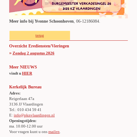
Meer info bij Yvonne Schoonhoven
, 06-12186084.
terug
Overzicht Erediensten/Vieringen
»
Zondag 2 augustus 2026
Meer NIEUWS
vindt u
HIER
Kerkelijk Bureau
Adres:
Reigerlaan 47a
3136 JJ Vlaardingen
Tel.: 010 434 59 41
E:
info@pknvlaardingen.nl
Openingstijden:
ma. 10.00-12.00 uur
Voor vragen kunt u ons
mailen
.