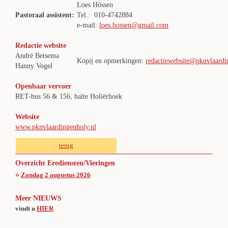
Loes Hössen
Pastoraal assistent:
Tel.: 010-4742884
e-mail:
loes.hossen@gmail.com
Redactie website
André Betsema
Kopij en opmerkingen:
redactiewebsite@pknvlaardi
Hanny Vogel
Openbaar vervoer
RET-bus 56 & 156, halte Holiërhoek
Website
www.pknvlaardingenholy.nl
terug
Overzicht Erediensten/Vieringen
»
Zondag 2 augustus 2026
Meer NIEUWS
vindt u
HIER