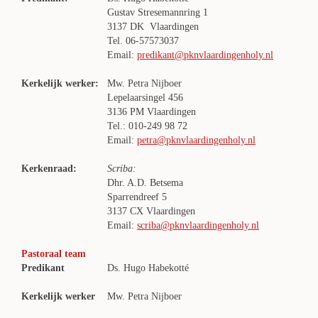
Gustav Stresemannring 1
3137 DK Vlaardingen
Tel. 06-57573037
Email:
predikant@pknvlaardingenholy.nl
Kerkelijk werker:
Mw. Petra Nijboer
Lepelaarsingel 456
3136 PM Vlaardingen
Tel.: 010-249 98 72
Email:
petra@pknvlaardingenholy.nl
Kerkenraad:
Scriba:
Dhr. A.D. Betsema
Sparrendreef 5
3137 CX Vlaardingen
Email:
scriba@pknvlaardingenholy.nl
Pastoraal team
Predikant
Ds. Hugo Habekotté
Kerkelijk werker
Mw. Petra Nijboer