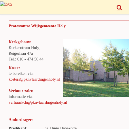
Protestantse Wijkgemeente Holy
Kerkgebouw
Kerkcentrum Holy,
Reigerlaan 47a
Tel.: 010 - 474 56 44
Koster
te bereiken via:
kosters@pknvlaardingenholy.nl
Verhuur zalen
informatie via:
verhuurkch@pknvlaardingenholy.nl
Ambtsdragers
Predikant:
Ds. Hugo Habekotté