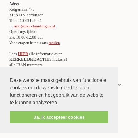
Adres:
Reigerlaan 47a
3136 JJ Vlaardingen
Tel.: 010 434 59 41
E:
info@pknvlaardingen.nl
Openingstijden:
ma. 10.00-12.00 uur
Voor vragen kunt u ons
mailen
.
Lees
HIER
alle informatie over
KERKELIJKE ACTIES
inclusief
alle IBAN-nummers
Centraal Meldpunt Overlijden
Deze website maakt gebruik van functionele
Er is een Centraal Meldpunt Overlijden voor de gehele Protestantse
cookies om de website goed te laten
Gemeente te Vlaardingen.
functioneren en het gebruik van de website
»
Lees verder
te kunnen analyseren.
Ja, ik accepteer cookies