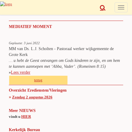
Toggle
naviga
MEDIATIEF MOMENT
Geplaatst: 3 juni 2022
MM van Ds. L.J. Scholten
-
Pastoraal werker wijkgemeente de
Grote Kerk
… u hebt de Geest ontvangen om Gods kinderen te zijn, en om hem
te kunnen aanroepen met ‘Abba, Vader’. (Romeinen 8:15)
»
Lees verder
terug
Overzicht Erediensten/Vieringen
»
Zondag 2 augustus 2026
Meer NIEUWS
vindt u
HIER
Kerkelijk Bureau