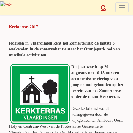
Toggle
naviga
Kerkterras 2017
Iedereen in Vlaardingen kent het Zomerterras: de laatste 3
weekenden in de zomervakantie staat het Oranjepark bol van
muzikale activiteiten.
Dit jaar wordt op 20
augustus om 10.15 uur een
oecumenische viering voor
jong en oud gehouden op het
terrein van het Zomerterras
onder de naam Kerkterras.
Deze kerkdienst wordt
vormgegeven door de
wijkgemeenten Ambacht-Oost,
Holy en Centrum-West van de Protestantse Gemeente te
Vlaardingen, deelgemeenschap Willibrord te Vlaardingen van de