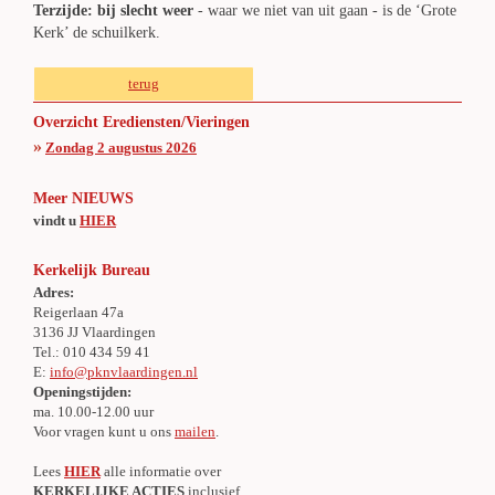
Terzijde: bij slecht weer
- waar we niet van uit gaan - is de ‘Grote
Kerk’ de schuilkerk.
terug
Overzicht Erediensten/Vieringen
»
Zondag 2 augustus 2026
Meer NIEUWS
vindt u
HIER
Kerkelijk Bureau
Adres:
Reigerlaan 47a
3136 JJ Vlaardingen
Tel.: 010 434 59 41
E:
info@pknvlaardingen.nl
Openingstijden:
ma. 10.00-12.00 uur
Voor vragen kunt u ons
mailen
.
Lees
HIER
alle informatie over
KERKELIJKE ACTIES
inclusief