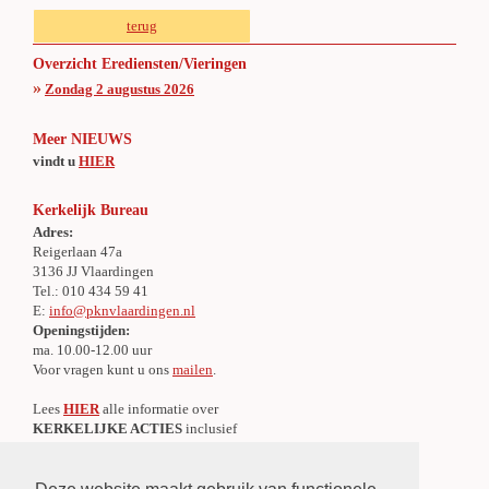
terug
Overzicht Erediensten/Vieringen
»
Zondag 2 augustus 2026
Meer NIEUWS
vindt u
HIER
Kerkelijk Bureau
Adres:
Reigerlaan 47a
3136 JJ Vlaardingen
Tel.: 010 434 59 41
E:
info@pknvlaardingen.nl
Openingstijden:
ma. 10.00-12.00 uur
Voor vragen kunt u ons
mailen
.
Lees
HIER
alle informatie over
KERKELIJKE ACTIES
inclusief
alle IBAN-nummers