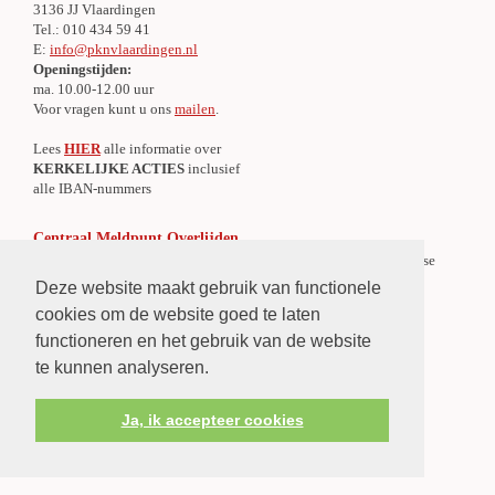
3136 JJ Vlaardingen
Tel.: 010 434 59 41
E:
info@pknvlaardingen.nl
Openingstijden:
ma. 10.00-12.00 uur
Voor vragen kunt u ons
mailen
.
Lees
HIER
alle informatie over
KERKELIJKE ACTIES
inclusief
alle IBAN-nummers
Centraal Meldpunt Overlijden
Er is een Centraal Meldpunt Overlijden voor de gehele Protestantse
Gemeente te Vlaardingen.
Deze website maakt gebruik van functionele
»
Lees verder
cookies om de website goed te laten
functioneren en het gebruik van de website
te kunnen analyseren.
Ja, ik accepteer cookies