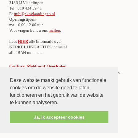
3136 JJ Vlaardingen
Tel.: 010 434 59 41
E:
info@pknvlaardingen.nl
Openingstijden:
ma. 10.00-12.00 uur
Voor vragen kunt u ons
mailen
.
Lees
HIER
alle informatie over
KERKELIJKE ACTIES
inclusief
alle IBAN-nummers
Centraal Meldpunt Overlijden
Er is een Centraal Meldpunt Overlijden voor de gehele Protestantse
Gemeente te Vlaardingen.
Deze website maakt gebruik van functionele
»
Lees verder
cookies om de website goed te laten
functioneren en het gebruik van de website
te kunnen analyseren.
Ja, ik accepteer cookies