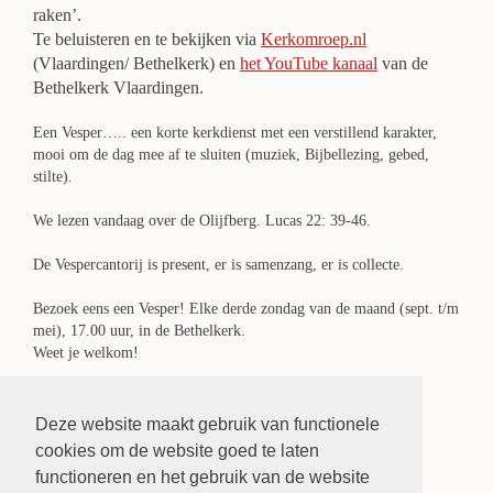
raken’.
Te beluisteren en te bekijken via
Kerkomroep.nl
(Vlaardingen/ Bethelkerk) en
het YouTube kanaal
van de
Bethelkerk Vlaardingen.
Een Vesper….. een korte kerkdienst met een verstillend karakter,
mooi om de dag mee af te sluiten (muziek, Bijbellezing, gebed,
stilte).
We lezen vandaag over de Olijfberg. Lucas 22: 39-46.
De Vespercantorij is present, er is samenzang, er is collecte.
Bezoek eens een Vesper! Elke derde zondag van de maand (sept. t/m
mei), 17.00 uur, in de Bethelkerk.
Weet je welkom!
Namens de Vesper-werkgroep,
Deze website maakt gebruik van functionele
Kees Nieuwstraten
cookies om de website goed te laten
E-mail:
corkees29@gmail.com
Tel: 06 25108182
functioneren en het gebruik van de website