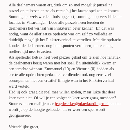
Alle deelnemers waren erg druk om zo snel mogelijk puzzel na
puzzel op te lossen en zo als eerste bij het laatste spel aan te komen.
Sommige puzzels werden thuis opgelost, sommigen op verschillende
locaties in Vlaardingen. Door alle puzzels heen leerden de
deelnemers het verhaal van Pinksteren beter kennen. En dat was
nodig, want de allerlaatste opdracht was om zelf zo volledig en
duidelijk mogelijk het Pinksterverhaal te vertellen. Met die opdracht
konden de deelnemers nog bonuspunten verdienen, om een nog
snellere tijd neer te zetten.
Als spelleider heb ik heel veel plezier gehad om te zien hoe fanatiek
de deelnemers bezig waren met het spel. En uiteindelijk kwam er
een terechte winnaar. Emmanuel (10) en Victoria (8) hadden als
eerste alle opdrachten gedaan en verdienden ook nog eens veel
bonuspunten met een creatief filmpje waarin het Pinksterverhaal
werd verteld.
Had jij ook graag dit spel mee willen spelen, maar lukte dat deze
keer even niet. Of wil je een volgende keer weer graag meedoen?
Stuur even een mailtje naar
jeugdwerker@pknvlaardingen.nl
en dan
wordt je op de hoogte gehouden als er weer een spel wordt
georganiseerd.
Vriendelijke groet,