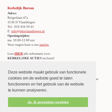
Kerkelijk Bureau
Adres:
Reigerlaan 47a
3136 JJ Vlaardingen
Tel.: 010 434 59 41
E:
info@pknvlaardingen.nl
Openingstijden:
ma. 10.00-12.00 uur
Voor vragen kunt u ons
mailen
.
Lees
HIER
alle informatie over
KERKELIJKE ACTIES
inclusief
alle IBAN-nummers
Deze website maakt gebruik van functionele
Centraal Meldpunt Overlijden
cookies om de website goed te laten
Er is een Centraal Meldpunt Overlijden voor de gehele Protestantse
Gemeente te Vlaardingen.
functioneren en het gebruik van de website
»
Lees verder
te kunnen analyseren.
Ja, ik accepteer cookies