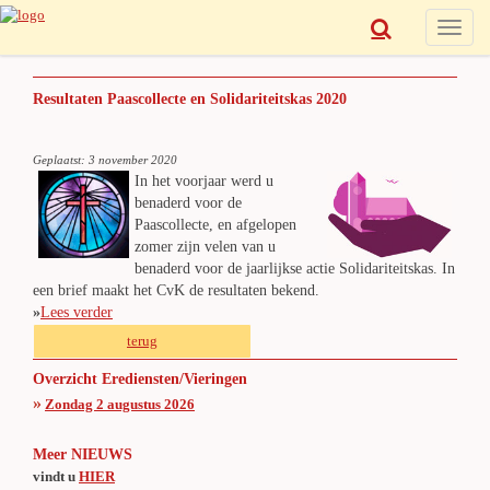
Toggle
naviga
Resultaten Paascollecte en Solidariteitskas 2020
Geplaatst: 3 november 2020
In het voorjaar werd u
benaderd voor de
Paascollecte, en afgelopen
zomer zijn velen van u
benaderd voor de jaarlijkse actie Solidariteitskas. In
een brief maakt het CvK de resultaten bekend.
»
Lees verder
terug
Overzicht Erediensten/Vieringen
»
Zondag 2 augustus 2026
Meer NIEUWS
vindt u
HIER