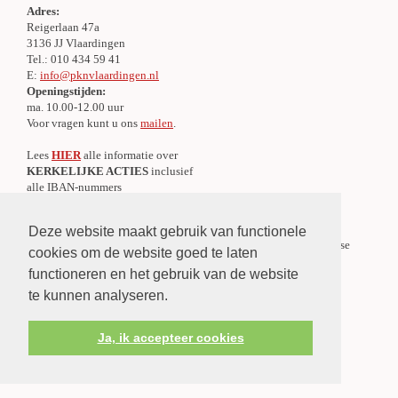
Adres:
Reigerlaan 47a
3136 JJ Vlaardingen
Tel.: 010 434 59 41
E:
info@pknvlaardingen.nl
Openingstijden:
ma. 10.00-12.00 uur
Voor vragen kunt u ons
mailen
.
Lees
HIER
alle informatie over
KERKELIJKE ACTIES
inclusief
alle IBAN-nummers
Centraal Meldpunt Overlijden
Deze website maakt gebruik van functionele
Er is een Centraal Meldpunt Overlijden voor de gehele Protestantse
cookies om de website goed te laten
Gemeente te Vlaardingen.
functioneren en het gebruik van de website
»
Lees verder
te kunnen analyseren.
Ja, ik accepteer cookies