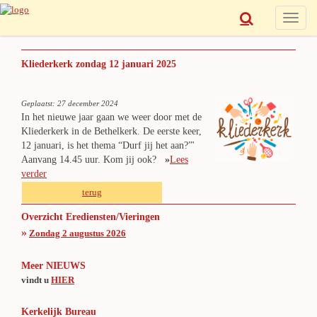
Toggle
naviga
Kliederkerk zondag 12 januari 2025
Geplaatst: 27 december 2024
In het nieuwe jaar gaan we weer door met de
Kliederkerk in de Bethelkerk. De eerste keer,
12 januari, is het thema “Durf jij het aan?”'
Aanvang 14.45 uur. Kom jij ook?
»
Lees
verder
terug
Overzicht Erediensten/Vieringen
»
Zondag 2 augustus 2026
Meer NIEUWS
vindt u
HIER
Kerkelijk Bureau