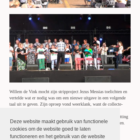
Willem de Vink mocht zijn stripproject Jezus Messias toelichten en
vertelde wat er nodig was om een nieuwe uitgave in een volgende
taal uit te geven. Zijn oproep vond weerklank, want de collecte-
emmers waren goed gevuld. De exacte opbrengst was bij het
schrijven van dit artikel nog niet bekend, maar het is naar schatting
Deze website maakt gebruik van functionele
zeker meer dan tweeduizend euro. Met dank aan alle aanwezigen.
cookies om de website goed te laten
Het Kerkterras is weer terug!
functioneren en het gebruik van de website