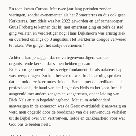
En toen kwam Corona. Met twee jaar lang perioden zonder
vieringen, zonder evenementen als het Zomerterras en dus ook geen
Kerkterras. Inmiddels was het 2022 geworden en gaf samenroeper
Guus Fröberg te kennen dat hij met emeritaat ging en zelfs de stad
ging verlaten en verdrietiger nog: Hans Dijkshoorn was ernstig ziek
en overleed onlangs op 3 augustus. Het Kerkterras dreigde verweesd
te raken. Wie gingen het stokje overnemen?
Achteraf kan je zeggen dat de vertegenwoordigers van de
organiserende kerken dat samen hebben gedaan.
Er is voortgebouwd op het stevige fundament dat als nalatenschap
was overgedragen. Zo kon het vertrouwen in elkaar uitgesproken
dat het ook deze keer moest lukken. Samen met de predikanten als
professionals, de band van het Leger des Heils en het koor Impuls
aangevuld met andere zangers en zangeressen, onder leiding van
Dick Nels en zijn begeleidingsband. Met ruim achthonderd
aanwezigen in de zomerzon was de Geest overduidelijk aanwezig en
werd men opgetild door de boodschap van die eeuwenoude verhalen
uit de Bijbel over van vertrouwen, liefde en dankbaarheid voor wat
God ons te bieden heeft.