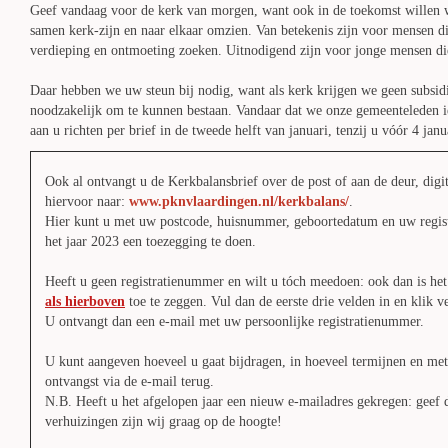
Geef vandaag voor de kerk van morgen, want ook in de toekomst willen 
samen kerk-zijn en naar elkaar omzien. Van betekenis zijn voor mensen d
verdieping en ontmoeting zoeken. Uitnodigend zijn voor jonge mensen di
Daar hebben we uw steun bij nodig, want als kerk krijgen we geen subsidi
noodzakelijk om te kunnen bestaan. Vandaar dat we onze gemeenteleden ie
aan u richten per brief in de tweede helft van januari, tenzij u vóór 4 jan
Ook al ontvangt u de Kerkbalansbrief over de post of aan de deur, dig
hiervoor naar:
www.pknvlaardingen.nl/kerkbalans/
.
Hier kunt u met uw postcode, huisnummer, geboortedatum en uw regis
het jaar 2023 een toezegging te doen.
Heeft u geen registratienummer en wilt u tóch meedoen: ook dan is het
als hierboven
toe te zeggen. Vul dan de eerste drie velden in en klik 
U ontvangt dan een e-mail met uw persoonlijke registratienummer.
U kunt aangeven hoeveel u gaat bijdragen, in hoeveel termijnen en met
ontvangst via de e-mail terug.
N.B. Heeft u het afgelopen jaar een nieuw e-mailadres gekregen: geef d
verhuizingen zijn wij graag op de hoogte!