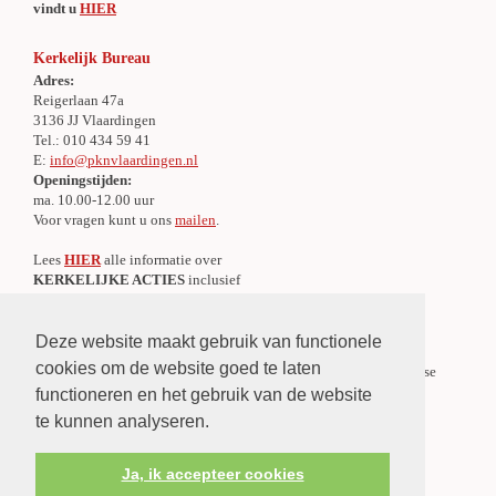
vindt u
HIER
Kerkelijk Bureau
Adres:
Reigerlaan 47a
3136 JJ Vlaardingen
Tel.: 010 434 59 41
E:
info@pknvlaardingen.nl
Openingstijden:
ma. 10.00-12.00 uur
Voor vragen kunt u ons
mailen
.
Lees
HIER
alle informatie over
KERKELIJKE ACTIES
inclusief
alle IBAN-nummers
Deze website maakt gebruik van functionele
Centraal Meldpunt Overlijden
cookies om de website goed te laten
Er is een Centraal Meldpunt Overlijden voor de gehele Protestantse
Gemeente te Vlaardingen.
functioneren en het gebruik van de website
»
Lees verder
te kunnen analyseren.
Ja, ik accepteer cookies