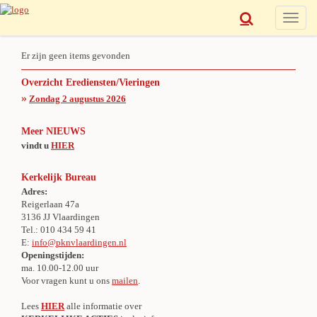
Toggle
naviga
Er zijn geen items gevonden
Overzicht Erediensten/Vieringen
»
Zondag 2 augustus 2026
Meer NIEUWS
vindt u
HIER
Kerkelijk Bureau
Adres:
Reigerlaan 47a
3136 JJ Vlaardingen
Tel.: 010 434 59 41
E:
info@pknvlaardingen.nl
Openingstijden:
ma. 10.00-12.00 uur
Voor vragen kunt u ons
mailen
.
Lees
HIER
alle informatie over