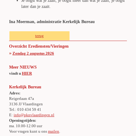
Je oogst wat je zaait, je oogst meer dan wat je zaait, je oogst
later dan je zaait.
Ina Moerman, administratie Kerkelijk Bureau
terug
Overzicht Erediensten/Vieringen
»
Zondag 2 augustus 2026
Meer NIEUWS
vindt u
HIER
Kerkelijk Bureau
Adres:
Reigerlaan 47a
3136 JJ Vlaardingen
Tel.: 010 434 59 41
E:
info@pknvlaardingen.nl
Openingstijden:
ma. 10.00-12.00 uur
Voor vragen kunt u ons
mailen
.