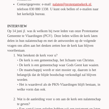
Contactgegevens: e-mail:
nalaten@protestantsekerk.nl
,
telefoon 030 880 1338. U kunt ook bellen of e-mailen naar
het kerkelijk bureau.
INTERVIEW
Op 14 juni jl. was ik welkom bij twee leden van onze Protestantse
Gemeente te Vlaardingen (PGV). Deze leden willen de kerk laten
delen in hun nalatenschap en met de antwoorden op de volgende
vragen ons allen aan het denken zetten hoe de kerk kan blijven
voortbestaan.
Wat betekent de kerk voor u?
◦ De kerk is een gemeenschap, het lichaam van Christus.
◦ De kerk is een gemeenschap waar Gods Geest kan waaien.
◦ De maatschappij wordt er niet mooier op, daarom is het
belangrijk dat de blijde boodschap verkondigd zal blijven
worden.
◦ Het is waardevol als de PKN-Vlaardingen blijft bestaan, in
welke vorm dan ook.
Wat is de aanleiding voor u om aan de kerk een nalatenschap
te geven?
◦ Een aantal jaren geleden hebben wij een testament op laten