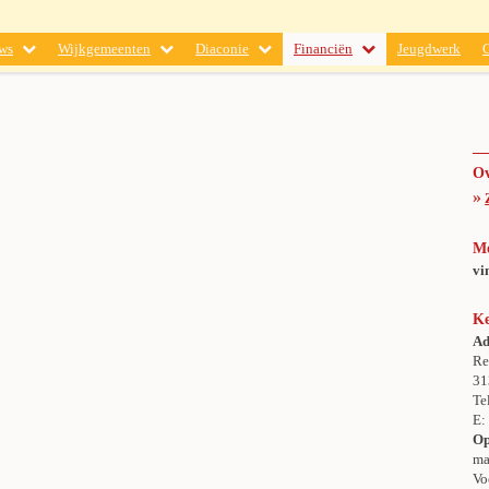
ws
Wijkgemeenten
Diaconie
Financiën
Jeugdwerk
Ov
»
M
vi
Ke
Ad
Re
31
Te
E
Op
ma
Vo