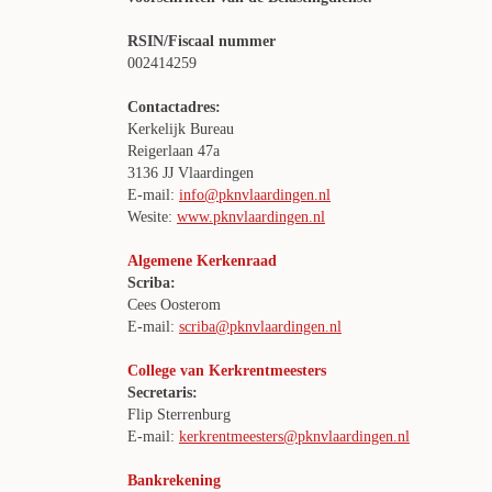
RSIN/Fiscaal nummer
002414259
Contactadres:
Kerkelijk Bureau
Reigerlaan 47a
3136 JJ Vlaardingen
E-mail:
info@pknvlaardingen.nl
Wesite:
www.pknvlaardingen.nl
Algemene Kerkenraad
Scriba:
Cees Oosterom
E-mail:
scriba@pknvlaardingen.nl
College van Kerkrentmeesters
Secretaris:
Flip Sterrenburg
E-mail:
kerkrentmeesters@pknvlaardingen.nl
Bankrekening