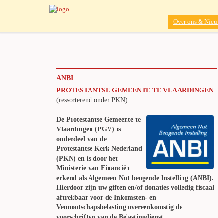
Over ons & Nieu
ANBI
PROTESTANTSE GEMEENTE TE VLAARDINGEN
(ressorterend onder PKN)
De Protestantse Gemeente te
Vlaardingen (PGV) is
onderdeel van de
Protestantse Kerk Nederland
(PKN) en is door het
Ministerie van Financiën
erkend als Algemeen Nut beogende Instelling (ANBI).
Hierdoor zijn uw giften en/of donaties volledig fiscaal
aftrekbaar voor de Inkomsten- en
Vennootschapsbelasting overeenkomstig de
voorschriften van de Belastingdienst.