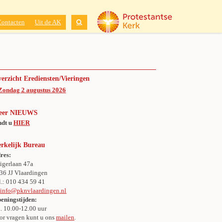
Contacten
Uit de AK
erzicht Erediensten/Vieringen
Zondag 2 augustus 2026
eer NIEUWS
ndt u
HIER
rkelijk Bureau
res:
igerlaan 47a
36 JJ Vlaardingen
l.: 010 434 59 41
:
info@pknvlaardingen.nl
eningstijden:
. 10.00-12.00 uur
or vragen kunt u ons
mailen
.